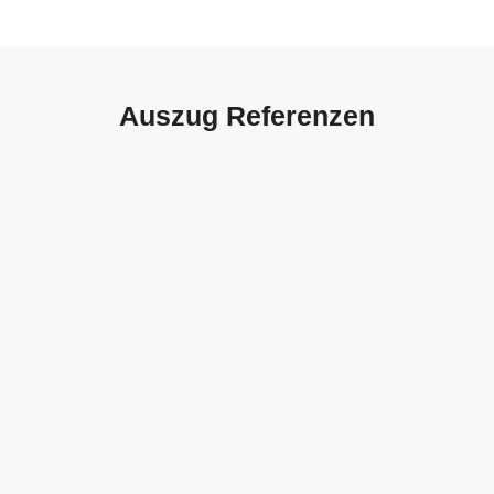
Auszug Referenzen
Autohaus Sorg, Schwäbisch
Gmünd