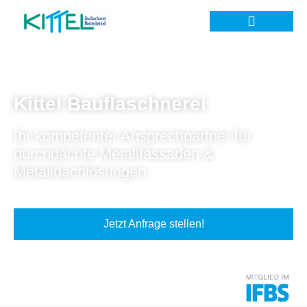
Kittel Bauflaschnerei
Ihr kompetenter Ansprechpartner für
durchdachte Metallfassaden &
Metalldachlösungen.
Jetzt Anfrage stellen!