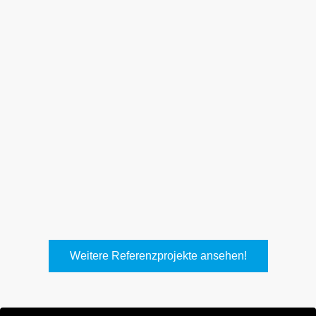
Weith, Neuhausen
Keller Lufttechnik, Kirchheim
T.
Weitere Referenzprojekte ansehen!