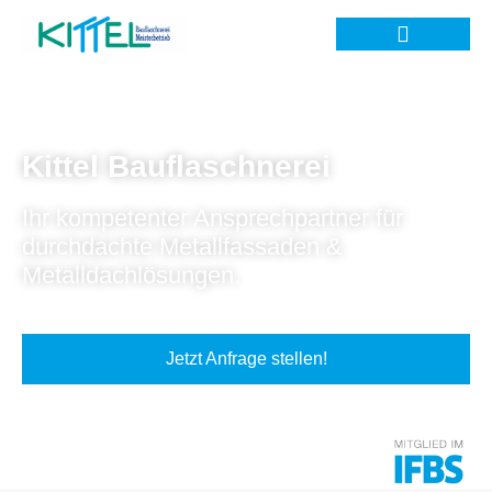
Kittel Bauflaschnerei
Ihr kompetenter Ansprechpartner für
durchdachte Metallfassaden &
Metalldachlösungen.
Jetzt Anfrage stellen!