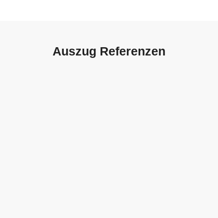
Auszug Referenzen
Autohaus Sorg, Schwäbisch
Gmünd