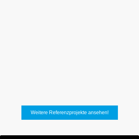
Weith, Neuhausen
Keller Lufttechnik, Kirchheim
T.
Weitere Referenzprojekte ansehen!