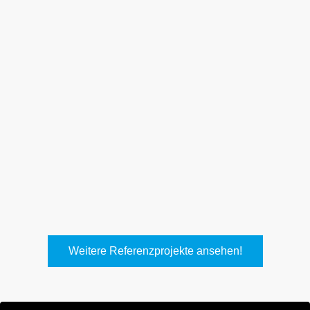
Weith, Neuhausen
Keller Lufttechnik, Kirchheim
T.
Weitere Referenzprojekte ansehen!