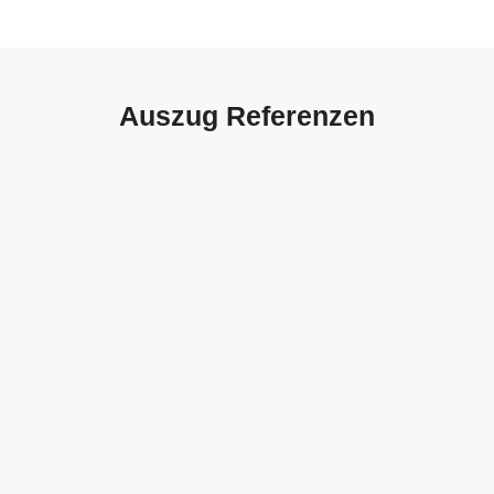
Auszug Referenzen
Autohaus Sorg, Schwäbisch
Gmünd