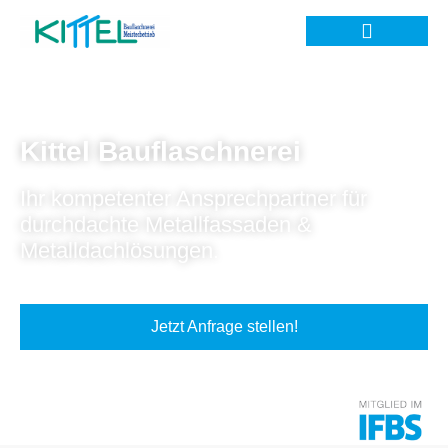
Kittel Bauflaschnerei
Ihr kompetenter Ansprechpartner für
durchdachte Metallfassaden &
Metalldachlösungen.
Jetzt Anfrage stellen!