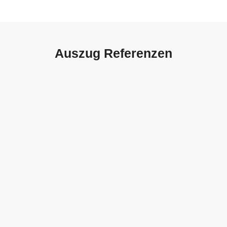
Auszug Referenzen
Autohaus Sorg, Schwäbisch
Gmünd