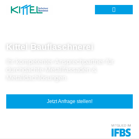
Kittel Bauflaschnerei
Ihr kompetenter Ansprechpartner für
durchdachte Metallfassaden &
Metalldachlösungen.
Jetzt Anfrage stellen!