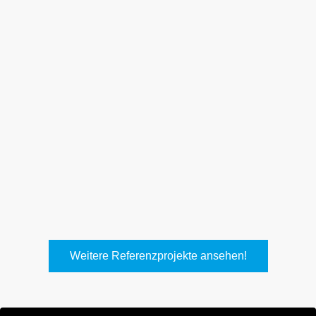
Weith, Neuhausen
Keller Lufttechnik, Kirchheim
T.
Weitere Referenzprojekte ansehen!