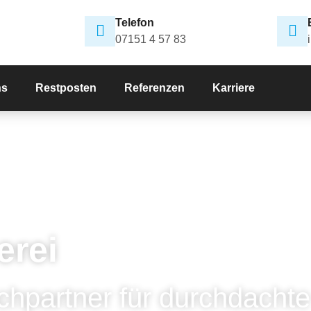
Telefon
07151 4 57 83
ns
Restposten
Referenzen
Karriere
erei
chpartner für durchdachte