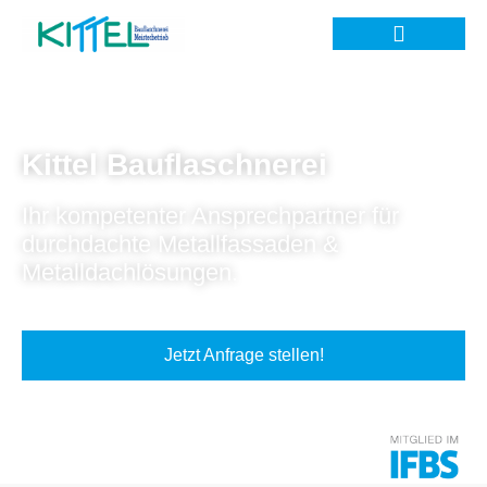
Kittel Bauflaschnerei
Ihr kompetenter Ansprechpartner für
durchdachte Metallfassaden &
Metalldachlösungen.
Jetzt Anfrage stellen!