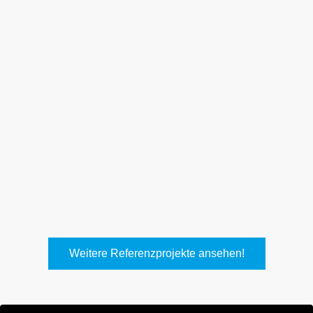
Weith, Neuhausen
Keller Lufttechnik, Kirchheim
T.
Weitere Referenzprojekte ansehen!