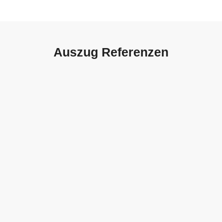
Auszug Referenzen
Autohaus Sorg, Schwäbisch
Gmünd