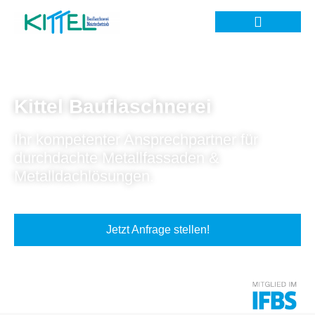
Kittel Bauflaschnerei
Ihr kompetenter Ansprechpartner für
durchdachte Metallfassaden &
Metalldachlösungen.
Jetzt Anfrage stellen!