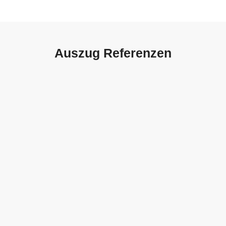
Auszug Referenzen
Autohaus Sorg, Schwäbisch
Gmünd