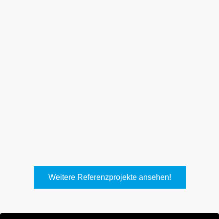
Weith, Neuhausen
Keller Lufttechnik, Kirchheim
T.
Weitere Referenzprojekte ansehen!