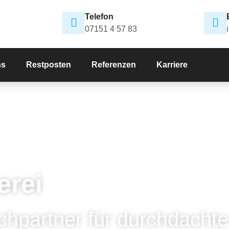
Telefon
07151 4 57 83
ns
Restposten
Referenzen
Karriere
erei
chpartner für durchdachte