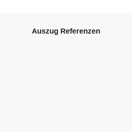
Auszug Referenzen
Autohaus Sorg, Schwäbisch
Gmünd