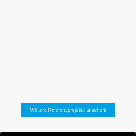
Weith, Neuhausen
Keller Lufttechnik, Kirchheim
T.
Weitere Referenzprojekte ansehen!