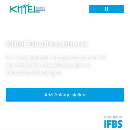
Kittel Bauflaschnerei
Ihr kompetenter Ansprechpartner für
durchdachte Metallfassaden &
Metalldachlösungen.
Jetzt Anfrage stellen!