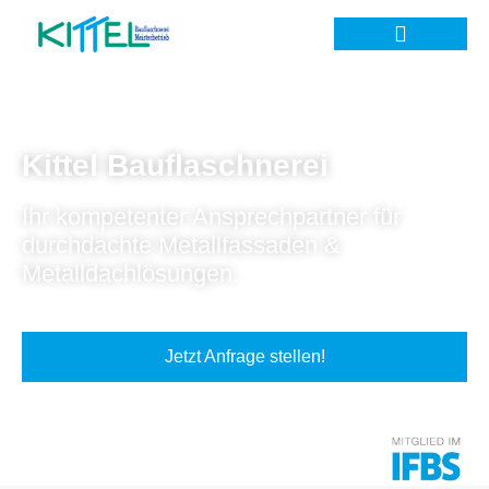
Kittel Bauflaschnerei
Ihr kompetenter Ansprechpartner für
durchdachte Metallfassaden &
Metalldachlösungen.
Jetzt Anfrage stellen!