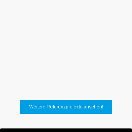
Weith, Neuhausen
Keller Lufttechnik, Kirchheim
T.
Weitere Referenzprojekte ansehen!