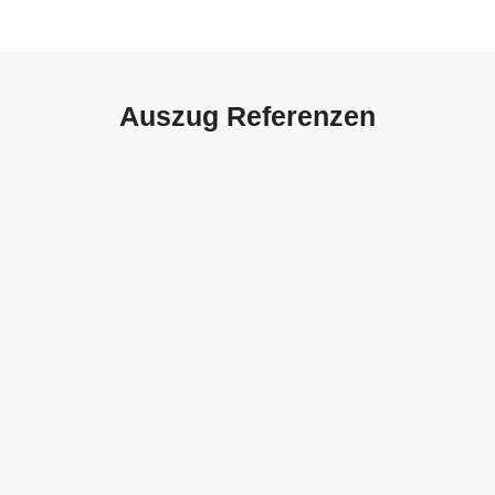
Auszug Referenzen
Autohaus Sorg, Schwäbisch
Gmünd