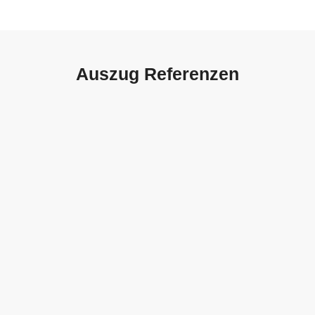
Auszug Referenzen
Autohaus Sorg, Schwäbisch
Gmünd