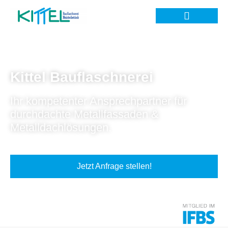
Kittel Bauflaschnerei
Ihr kompetenter Ansprechpartner für
durchdachte Metallfassaden &
Metalldachlösungen.
Jetzt Anfrage stellen!