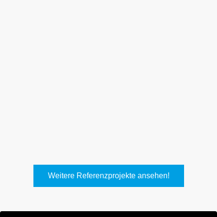
Weith, Neuhausen
Keller Lufttechnik, Kirchheim
T.
Weitere Referenzprojekte ansehen!