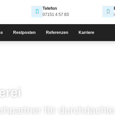
Telefon
07151 4 57 83
ns
Restposten
Referenzen
Karriere
erei
chpartner für durchdachte