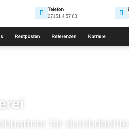
Telefon
07151 4 57 83
ns
Restposten
Referenzen
Karriere
erei
chpartner für durchdachte