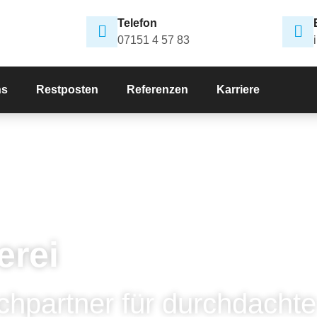
Telefon
07151 4 57 83
ns
Restposten
Referenzen
Karriere
erei
chpartner für durchdachte