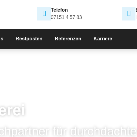
Telefon
07151 4 57 83
ns
Restposten
Referenzen
Karriere
erei
chpartner für durchdachte