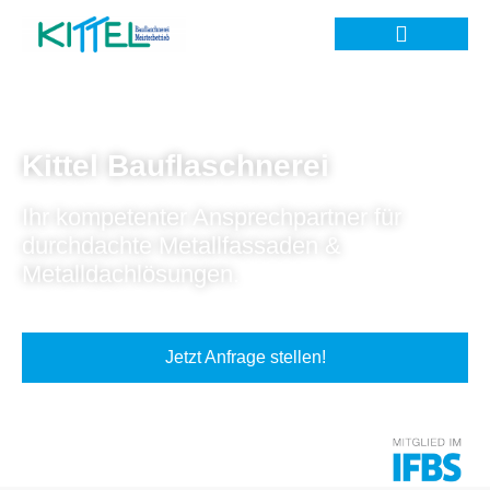
Kittel Bauflaschnerei
Ihr kompetenter Ansprechpartner für
durchdachte Metallfassaden &
Metalldachlösungen.
Jetzt Anfrage stellen!