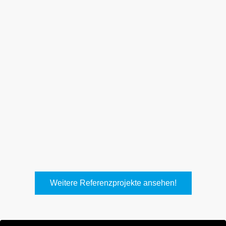
Weith, Neuhausen
Keller Lufttechnik, Kirchheim
T.
Weitere Referenzprojekte ansehen!