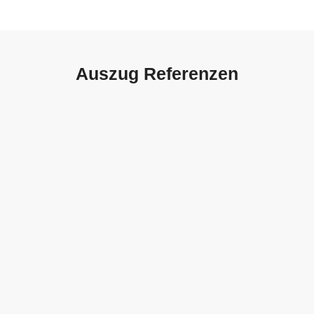
Auszug Referenzen
Autohaus Sorg, Schwäbisch
Gmünd