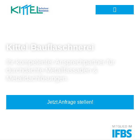
Kittel Bauflaschnerei
Ihr kompetenter Ansprechpartner für
durchdachte Metallfassaden &
Metalldachlösungen.
Jetzt Anfrage stellen!