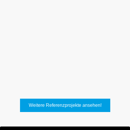
Weith, Neuhausen
Keller Lufttechnik, Kirchheim
T.
Weitere Referenzprojekte ansehen!