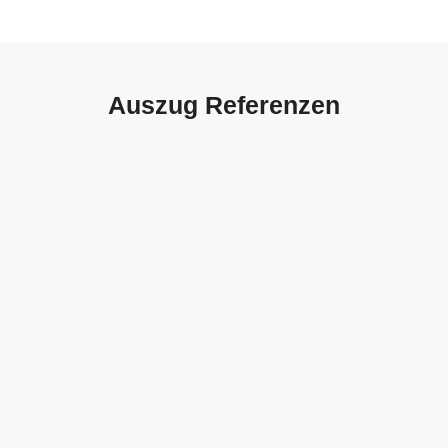
Auszug Referenzen
Autohaus Sorg, Schwäbisch
Gmünd