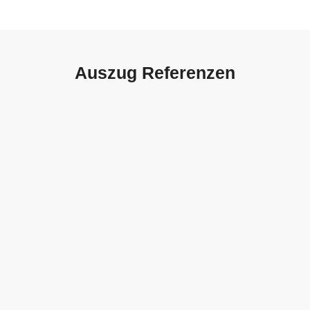
Auszug Referenzen
Autohaus Sorg, Schwäbisch
Gmünd