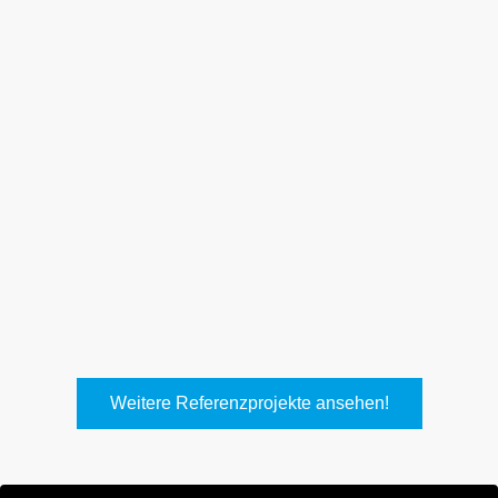
Weith, Neuhausen
Keller Lufttechnik, Kirchheim
T.
Weitere Referenzprojekte ansehen!