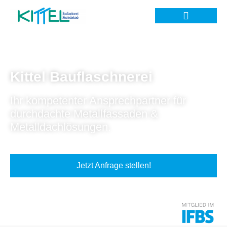
Kittel Bauflaschnerei
Ihr kompetenter Ansprechpartner für
durchdachte Metallfassaden &
Metalldachlösungen.
Jetzt Anfrage stellen!