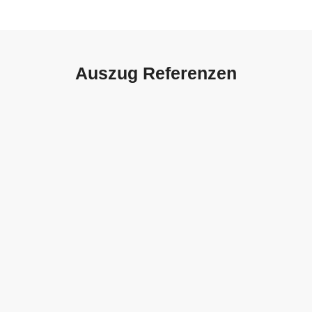
Auszug Referenzen
Autohaus Sorg, Schwäbisch
Gmünd