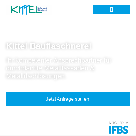
Kittel Bauflaschnerei
Ihr kompetenter Ansprechpartner für
durchdachte Metallfassaden &
Metalldachlösungen.
Jetzt Anfrage stellen!