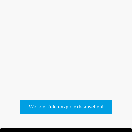
Weith, Neuhausen
Keller Lufttechnik, Kirchheim
T.
Weitere Referenzprojekte ansehen!