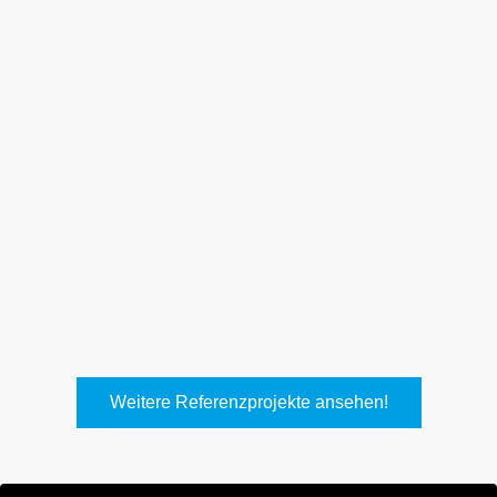
Weith, Neuhausen
Keller Lufttechnik, Kirchheim
T.
Weitere Referenzprojekte ansehen!