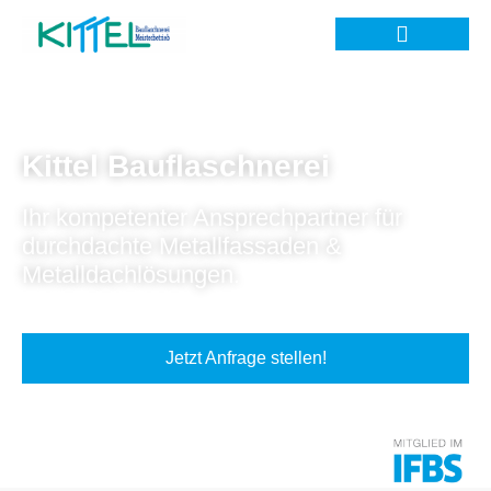
Kittel Bauflaschnerei
Ihr kompetenter Ansprechpartner für
durchdachte Metallfassaden &
Metalldachlösungen.
Jetzt Anfrage stellen!