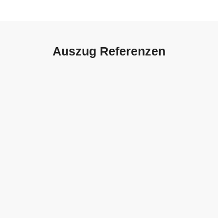
Auszug Referenzen
Autohaus Sorg, Schwäbisch
Gmünd