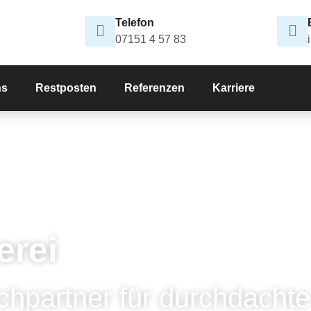
Telefon
07151 4 57 83
ns
Restposten
Referenzen
Karriere
erei
chpartner für durchdachte