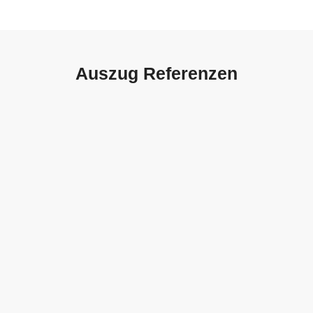
Auszug Referenzen
Autohaus Sorg, Schwäbisch
Gmünd