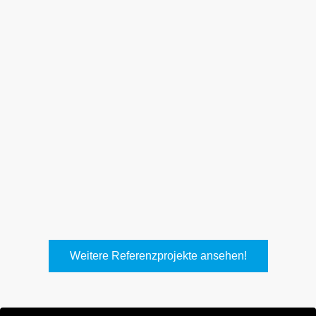
Weith, Neuhausen
Keller Lufttechnik, Kirchheim
T.
Weitere Referenzprojekte ansehen!