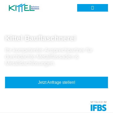
Kittel Bauflaschnerei
Ihr kompetenter Ansprechpartner für
durchdachte Metallfassaden &
Metalldachlösungen.
Jetzt Anfrage stellen!