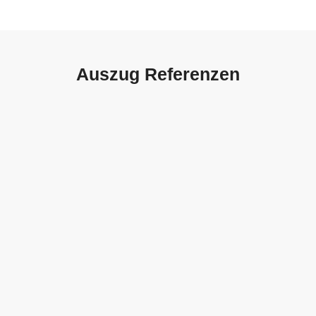
Auszug Referenzen
Autohaus Sorg, Schwäbisch
Gmünd