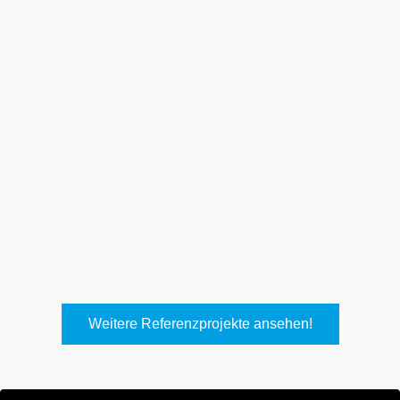
Weith, Neuhausen
Keller Lufttechnik, Kirchheim
T.
Weitere Referenzprojekte ansehen!