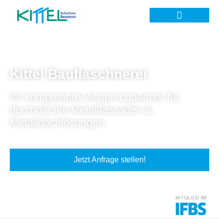
Kittel Bauflaschnerei
Ihr kompetenter Ansprechpartner für
durchdachte Metallfassaden &
Metalldachlösungen.
Jetzt Anfrage stellen!