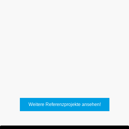
Weith, Neuhausen
Keller Lufttechnik, Kirchheim
T.
Weitere Referenzprojekte ansehen!