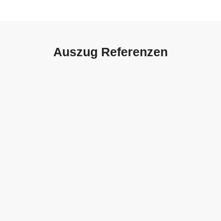
Auszug Referenzen
Autohaus Sorg, Schwäbisch
Gmünd