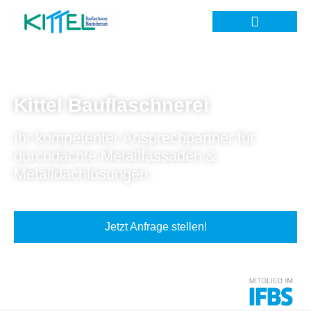
Kittel Bauflaschnerei
Ihr kompetenter Ansprechpartner für
durchdachte Metallfassaden &
Metalldachlösungen.
Jetzt Anfrage stellen!