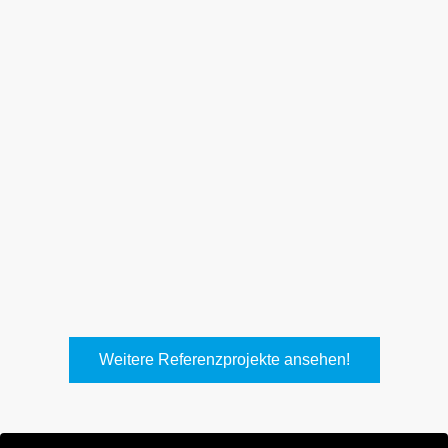
Keller Lufttechnik, Kirchheim
T.
Weitere Referenzprojekte ansehen!