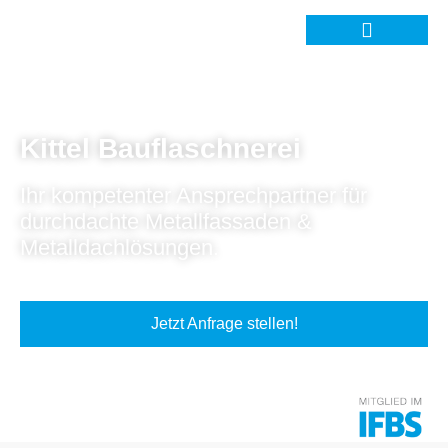
Kittel Bauflaschnerei
Ihr kompetenter Ansprechpartner für
durchdachte Metallfassaden &
Metalldachlösungen.
Jetzt Anfrage stellen!