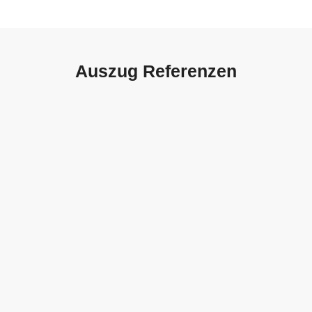
Auszug Referenzen
Autohaus Sorg, Schwäbisch
Gmünd
Weith, Neuhausen