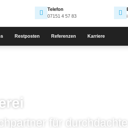
Telefon
07151 4 57 83
ns
Restposten
Referenzen
Karriere
erei
chpartner für durchdachte