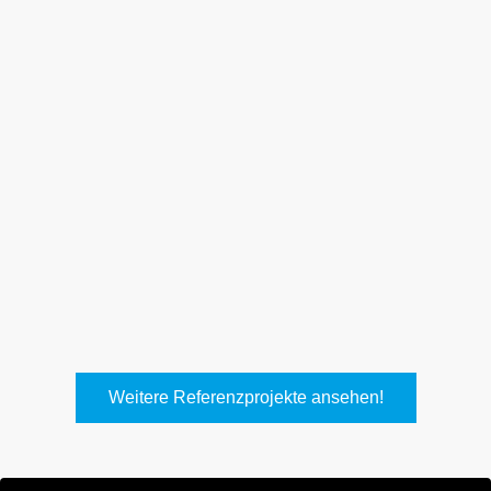
Weith, Neuhausen
Keller Lufttechnik, Kirchheim
T.
Weitere Referenzprojekte ansehen!