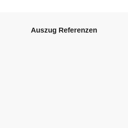
Auszug Referenzen
Autohaus Sorg, Schwäbisch
Gmünd