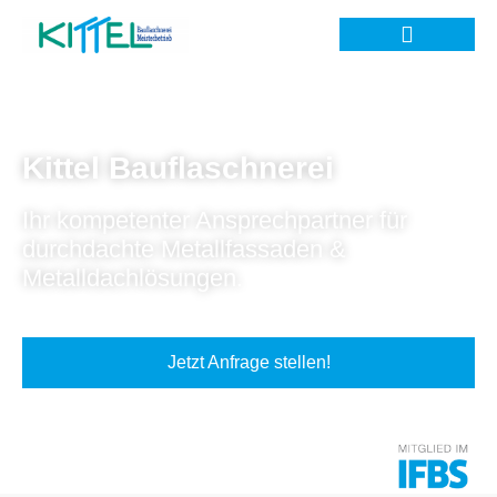
Kittel Bauflaschnerei
Ihr kompetenter Ansprechpartner für
durchdachte Metallfassaden &
Metalldachlösungen.
Jetzt Anfrage stellen!