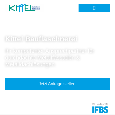
Kittel Bauflaschnerei
Ihr kompetenter Ansprechpartner für
durchdachte Metallfassaden &
Metalldachlösungen.
Jetzt Anfrage stellen!