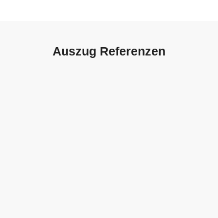
Auszug Referenzen
Autohaus Sorg, Schwäbisch
Gmünd