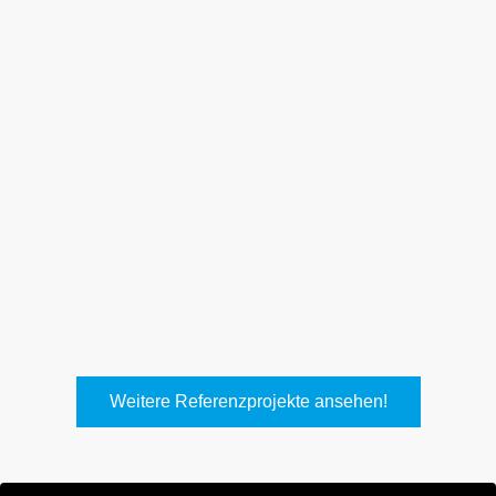
Weith, Neuhausen
Keller Lufttechnik, Kirchheim
T.
Weitere Referenzprojekte ansehen!