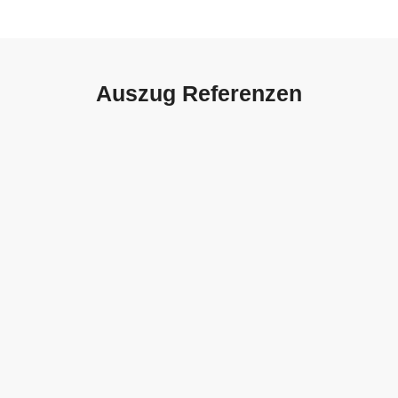
Auszug Referenzen
Autohaus Sorg, Schwäbisch
Gmünd