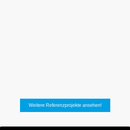
Weith, Neuhausen
Keller Lufttechnik, Kirchheim
T.
Weitere Referenzprojekte ansehen!