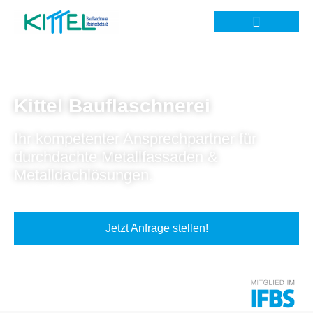
Kittel Bauflaschnerei
Ihr kompetenter Ansprechpartner für
durchdachte Metallfassaden &
Metalldachlösungen.
Jetzt Anfrage stellen!