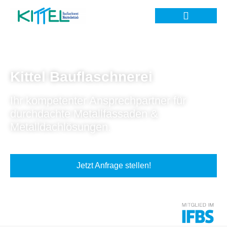
Kittel Bauflaschnerei
Ihr kompetenter Ansprechpartner für
durchdachte Metallfassaden &
Metalldachlösungen.
Jetzt Anfrage stellen!