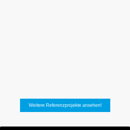
Weith, Neuhausen
Keller Lufttechnik, Kirchheim
T.
Weitere Referenzprojekte ansehen!