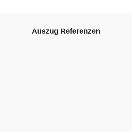
Auszug Referenzen
Autohaus Sorg, Schwäbisch
Gmünd