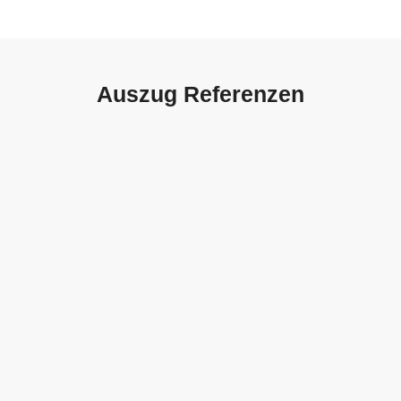
Auszug Referenzen
Autohaus Sorg, Schwäbisch
Gmünd