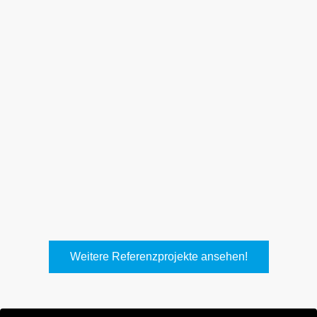
Weith, Neuhausen
Keller Lufttechnik, Kirchheim
T.
Weitere Referenzprojekte ansehen!