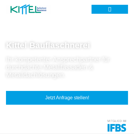
Kittel Bauflaschnerei
Ihr kompetenter Ansprechpartner für
durchdachte Metallfassaden &
Metalldachlösungen.
Jetzt Anfrage stellen!