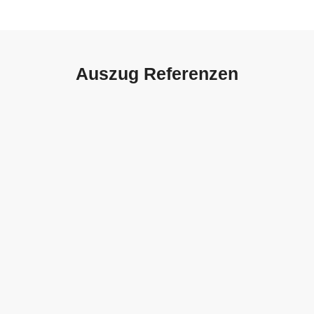
Auszug Referenzen
Autohaus Sorg, Schwäbisch
Gmünd