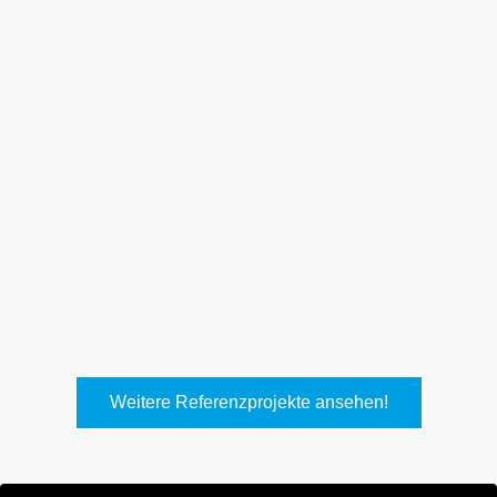
Weith, Neuhausen
Keller Lufttechnik, Kirchheim
T.
Weitere Referenzprojekte ansehen!