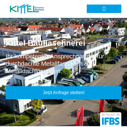
Kittel Bauflaschnerei
Ihr kompetenter Ansprechpartner für
durchdachte Metallfassaden &
Metalldachlösungen.
Jetzt Anfrage stellen!