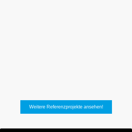
Weith, Neuhausen
Keller Lufttechnik, Kirchheim
T.
Weitere Referenzprojekte ansehen!