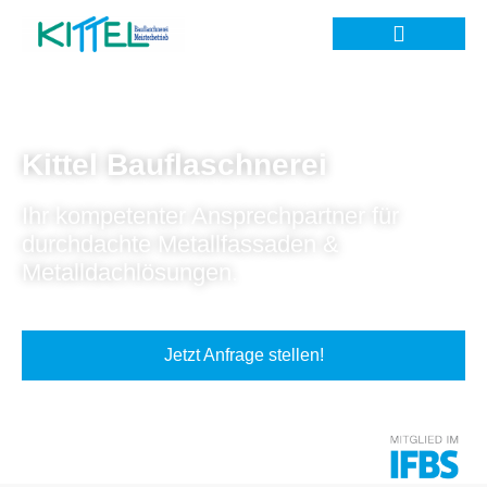
Kittel Bauflaschnerei
Ihr kompetenter Ansprechpartner für
durchdachte Metallfassaden &
Metalldachlösungen.
Jetzt Anfrage stellen!