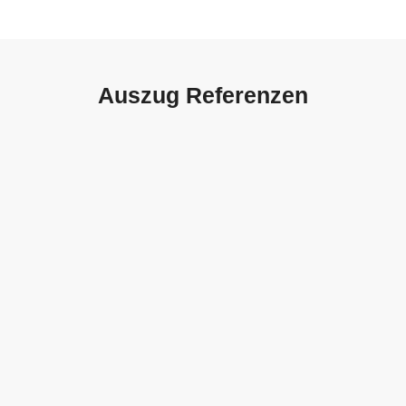
Auszug Referenzen
Autohaus Sorg, Schwäbisch
Gmünd