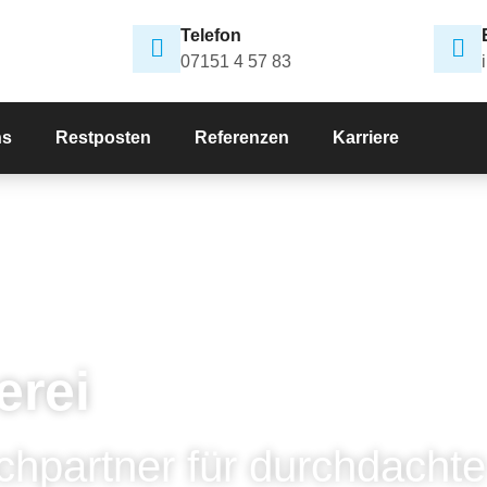
Telefon
07151 4 57 83
ns
Restposten
Referenzen
Karriere
erei
chpartner für durchdachte