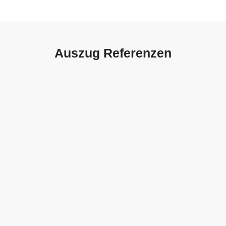
Auszug Referenzen
Autohaus Sorg, Schwäbisch
Gmünd