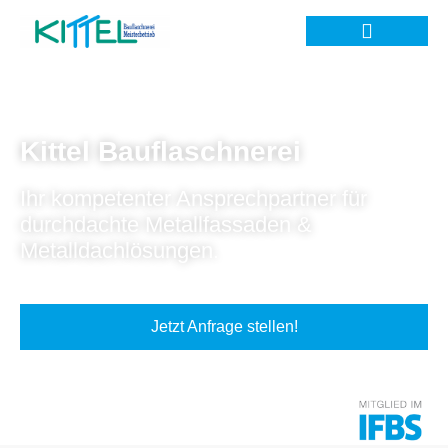
Kittel Bauflaschnerei
Ihr kompetenter Ansprechpartner für
durchdachte Metallfassaden &
Metalldachlösungen.
Jetzt Anfrage stellen!