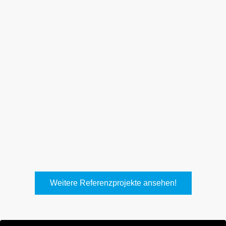
Weith, Neuhausen
Keller Lufttechnik, Kirchheim
T.
Weitere Referenzprojekte ansehen!