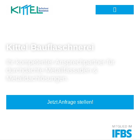
Kittel Bauflaschnerei
Ihr kompetenter Ansprechpartner für
durchdachte Metallfassaden &
Metalldachlösungen.
Jetzt Anfrage stellen!