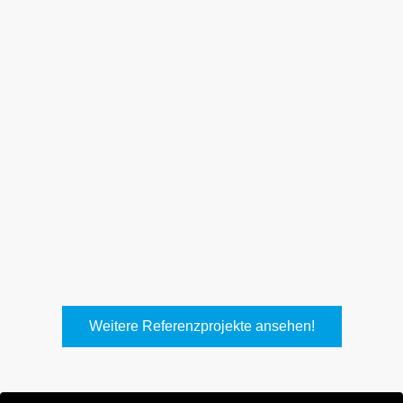
Weith, Neuhausen
Keller Lufttechnik, Kirchheim
T.
Weitere Referenzprojekte ansehen!