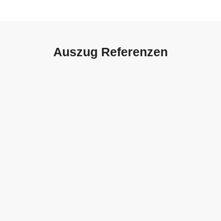
Auszug Referenzen
Autohaus Sorg, Schwäbisch
Gmünd