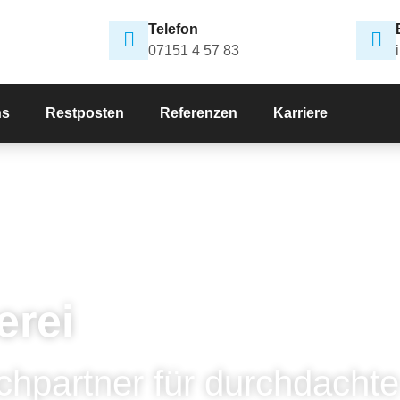
Telefon
07151 4 57 83
ns
Restposten
Referenzen
Karriere
erei
chpartner für durchdachte