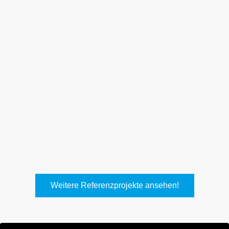
Weith, Neuhausen
Keller Lufttechnik, Kirchheim
T.
Weitere Referenzprojekte ansehen!