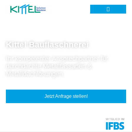
Kittel Bauflaschnerei
Ihr kompetenter Ansprechpartner für
durchdachte Metallfassaden &
Metalldachlösungen.
Jetzt Anfrage stellen!