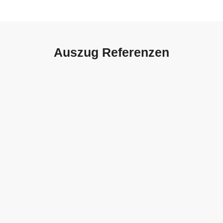
Auszug Referenzen
Autohaus Sorg, Schwäbisch
Gmünd