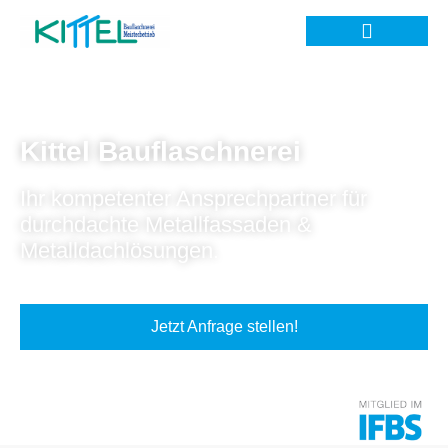
Kittel Bauflaschnerei
Ihr kompetenter Ansprechpartner für
durchdachte Metallfassaden &
Metalldachlösungen.
Jetzt Anfrage stellen!