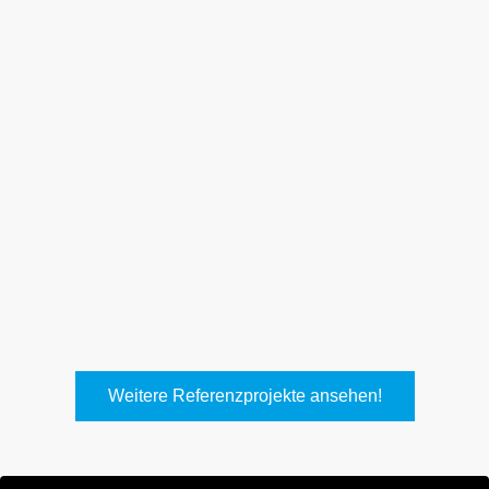
Weith, Neuhausen
Keller Lufttechnik, Kirchheim
T.
Weitere Referenzprojekte ansehen!