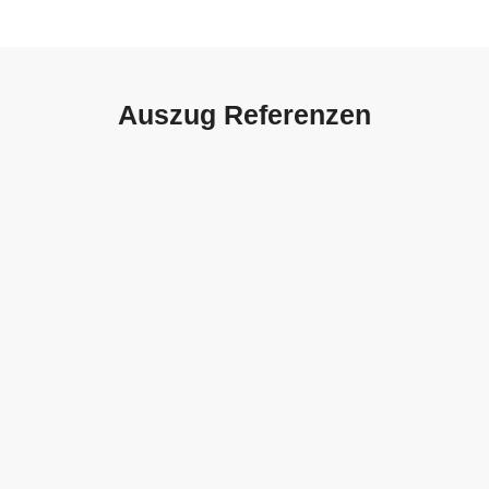
Auszug Referenzen
Autohaus Sorg, Schwäbisch
Gmünd