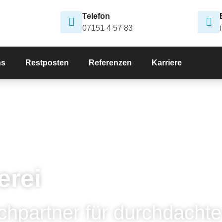
Telefon
07151 4 57 83
ns
Restposten
Referenzen
Karriere
erei
chpartner für durchdachte