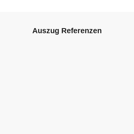
Auszug Referenzen
Autohaus Sorg, Schwäbisch
Gmünd
Weith, Neuhausen