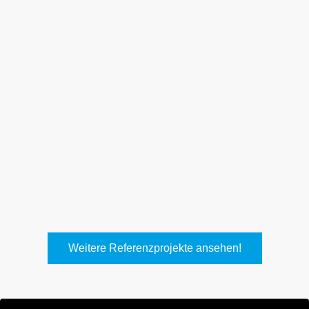
Keller Lufttechnik, Kirchheim
T.
Weitere Referenzprojekte ansehen!