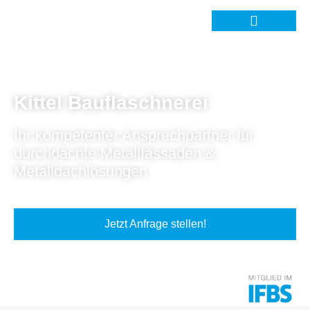
Kittel Bauflaschnerei
Ihr kompetenter Ansprechpartner für
durchdachte Metallfassaden &
Metalldachlösungen.
Jetzt Anfrage stellen!