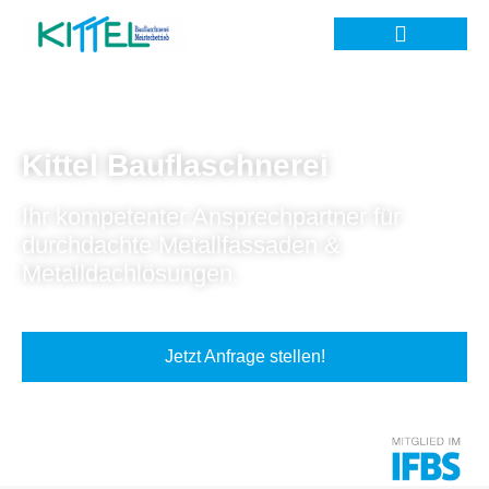
Kittel Bauflaschnerei
Ihr kompetenter Ansprechpartner für
durchdachte Metallfassaden &
Metalldachlösungen.
Jetzt Anfrage stellen!