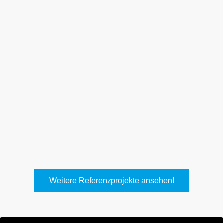
Weith, Neuhausen
Keller Lufttechnik, Kirchheim
T.
Weitere Referenzprojekte ansehen!