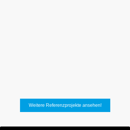
Weith, Neuhausen
Keller Lufttechnik, Kirchheim
T.
Weitere Referenzprojekte ansehen!