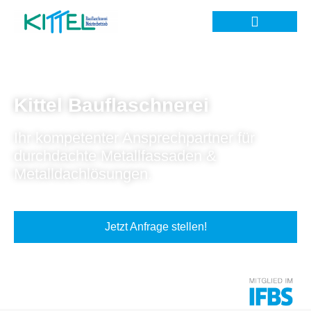
Kittel Bauflaschnerei
Ihr kompetenter Ansprechpartner für
durchdachte Metallfassaden &
Metalldachlösungen.
Jetzt Anfrage stellen!