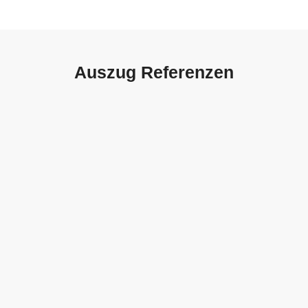
Auszug Referenzen
Autohaus Sorg, Schwäbisch
Gmünd