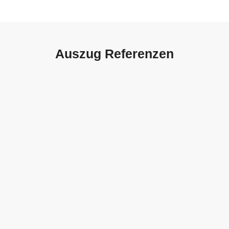
Auszug Referenzen
Autohaus Sorg, Schwäbisch
Gmünd