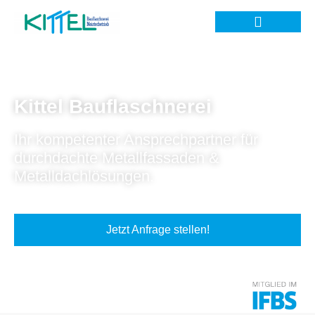
Kittel Bauflaschnerei
Ihr kompetenter Ansprechpartner für
durchdachte Metallfassaden &
Metalldachlösungen.
Jetzt Anfrage stellen!