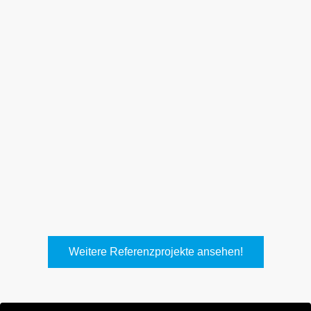
Weith, Neuhausen
Keller Lufttechnik, Kirchheim
T.
Weitere Referenzprojekte ansehen!