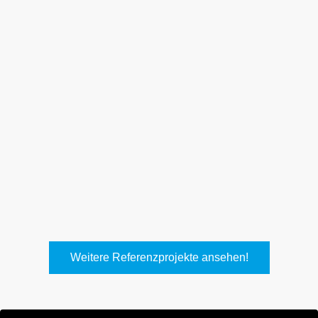
Weith, Neuhausen
Keller Lufttechnik, Kirchheim
T.
Weitere Referenzprojekte ansehen!