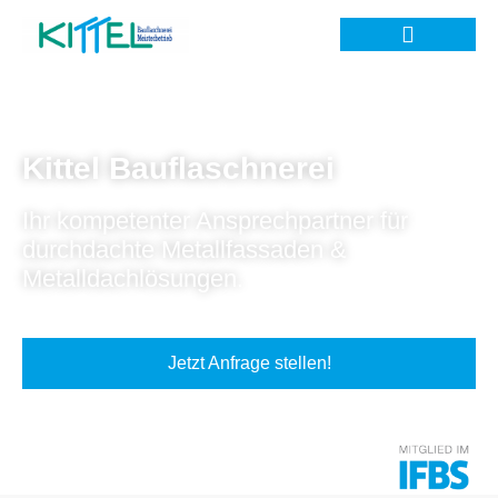
Kittel Bauflaschnerei
Ihr kompetenter Ansprechpartner für
durchdachte Metallfassaden &
Metalldachlösungen.
Jetzt Anfrage stellen!