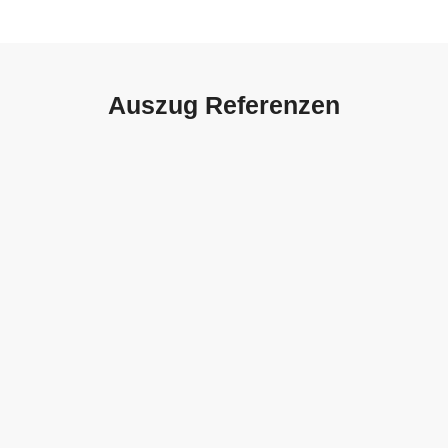
Auszug Referenzen
Autohaus Sorg, Schwäbisch
Gmünd